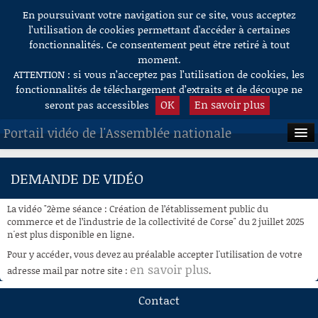
En poursuivant votre navigation sur ce site, vous acceptez
Aller au contenu
l’utilisation de cookies permettant d'accéder à certaines
fonctionnalités. Ce consentement peut être retiré à tout
moment.
ATTENTION : si vous n’acceptez pas l’utilisation de cookies, les
fonctionnalités de téléchargement d’extraits et de découpe ne
OK
En savoir plus
seront pas accessibles
Portail vidéo de l'Assemblée nationale
ACCUEIL
DEMANDE DE VIDÉO
EN DIRECT
La vidéo "2ème séance : Création de l’établissement public du
À LA DEMANDE
commerce et de l’industrie de la collectivité de Corse" du 2 juillet 2025
n'est plus disponible en ligne.
RECHERCHE
Pour y accéder, vous devez au préalable accepter l'utilisation de votre
en savoir plus
adresse mail par notre site :
.
AIDE À LA DÉCOUPE
DE VIDÉOS
Contact