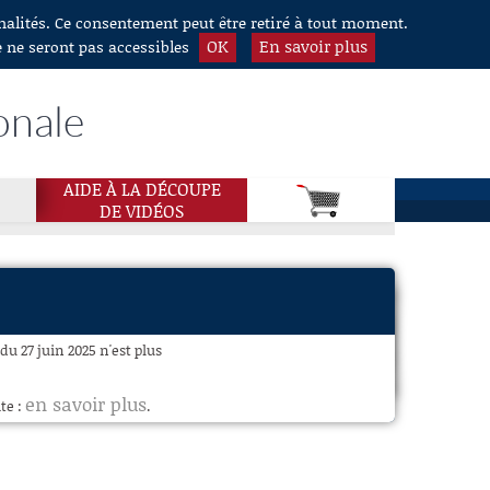
nnalités. Ce consentement peut être retiré à tout moment.
OK
En savoir plus
e ne seront pas accessibles
onale
AIDE À LA DÉCOUPE
DE VIDÉOS
du 27 juin 2025 n'est plus
en savoir plus
te :
.