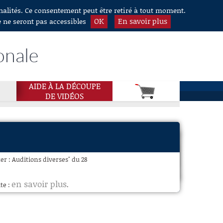
nnalités. Ce consentement peut être retiré à tout moment.
OK
En savoir plus
e ne seront pas accessibles
onale
AIDE À LA DÉCOUPE
DE VIDÉOS
r : Auditions diverses" du 28
en savoir plus
te :
.