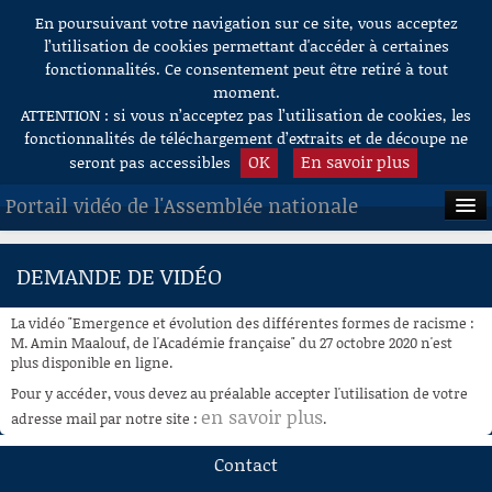
En poursuivant votre navigation sur ce site, vous acceptez
Aller au contenu
l’utilisation de cookies permettant d'accéder à certaines
fonctionnalités. Ce consentement peut être retiré à tout
moment.
ATTENTION : si vous n’acceptez pas l’utilisation de cookies, les
fonctionnalités de téléchargement d’extraits et de découpe ne
OK
En savoir plus
seront pas accessibles
Portail vidéo de l'Assemblée nationale
ACCUEIL
DEMANDE DE VIDÉO
EN DIRECT
La vidéo "Emergence et évolution des différentes formes de racisme :
À LA DEMANDE
M. Amin Maalouf, de l'Académie française" du 27 octobre 2020 n'est
plus disponible en ligne.
RECHERCHE
Pour y accéder, vous devez au préalable accepter l'utilisation de votre
en savoir plus
adresse mail par notre site :
.
AIDE À LA DÉCOUPE
DE VIDÉOS
Contact