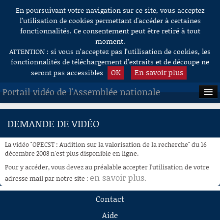
En poursuivant votre navigation sur ce site, vous acceptez
Aller au contenu
l’utilisation de cookies permettant d'accéder à certaines
fonctionnalités. Ce consentement peut être retiré à tout
moment.
ATTENTION : si vous n’acceptez pas l’utilisation de cookies, les
fonctionnalités de téléchargement d’extraits et de découpe ne
OK
En savoir plus
seront pas accessibles
Portail vidéo de l'Assemblée nationale
ACCUEIL
DEMANDE DE VIDÉO
EN DIRECT
La vidéo "OPECST : Audition sur la valorisation de la recherche" du 16
À LA DEMANDE
décembre 2008 n'est plus disponible en ligne.
Pour y accéder, vous devez au préalable accepter l'utilisation de votre
RECHERCHE
en savoir plus
adresse mail par notre site :
.
AIDE À LA DÉCOUPE
Contact
DE VIDÉOS
Aide