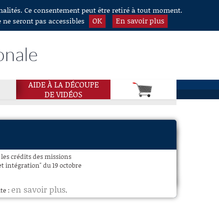
nnalités. Ce consentement peut être retiré à tout moment.
OK
En savoir plus
e ne seront pas accessibles
onale
AIDE À LA DÉCOUPE
DE VIDÉOS
les crédits des missions
et intégration" du 19 octobre
en savoir plus
te :
.