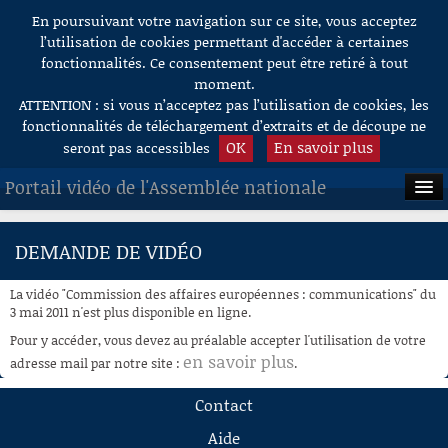
En poursuivant votre navigation sur ce site, vous acceptez
Aller au contenu
l’utilisation de cookies permettant d'accéder à certaines
fonctionnalités. Ce consentement peut être retiré à tout
moment.
ATTENTION : si vous n’acceptez pas l’utilisation de cookies, les
fonctionnalités de téléchargement d’extraits et de découpe ne
OK
En savoir plus
seront pas accessibles
Portail vidéo de l'Assemblée nationale
ACCUEIL
DEMANDE DE VIDÉO
EN DIRECT
La vidéo "Commission des affaires européennes : communications" du
À LA DEMANDE
3 mai 2011 n'est plus disponible en ligne.
Pour y accéder, vous devez au préalable accepter l'utilisation de votre
RECHERCHE
en savoir plus
adresse mail par notre site :
.
AIDE À LA DÉCOUPE
Contact
DE VIDÉOS
Aide