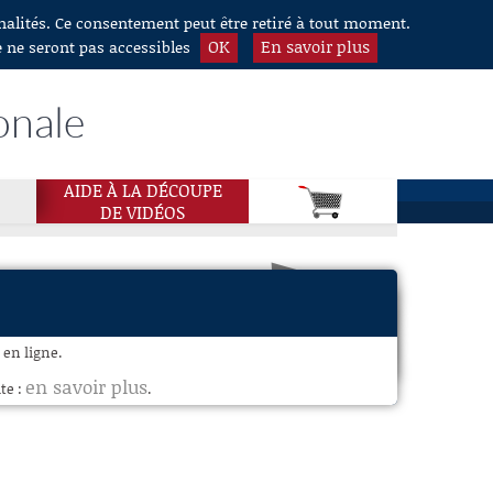
nnalités. Ce consentement peut être retiré à tout moment.
OK
En savoir plus
e ne seront pas accessibles
onale
AIDE À LA DÉCOUPE
DE VIDÉOS
 en ligne.
en savoir plus
te :
.