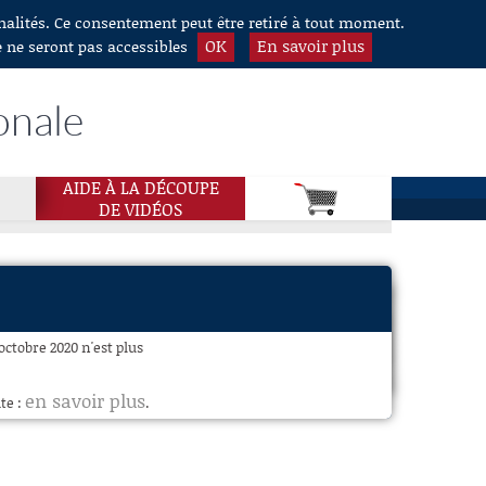
nnalités. Ce consentement peut être retiré à tout moment.
OK
En savoir plus
e ne seront pas accessibles
onale
AIDE À LA DÉCOUPE
DE VIDÉOS
octobre 2020 n'est plus
en savoir plus
te :
.