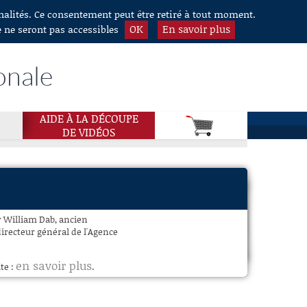
nnalités. Ce consentement peut être retiré à tout moment.
OK
En savoir plus
e ne seront pas accessibles
onale
AIDE À LA DÉCOUPE
DE VIDÉOS
Pr William Dab, ancien
directeur général de l'Agence
en savoir plus
te :
.