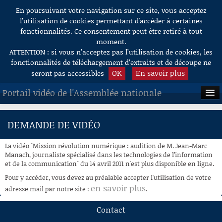
En poursuivant votre navigation sur ce site, vous acceptez
Aller au contenu
l’utilisation de cookies permettant d'accéder à certaines
fonctionnalités. Ce consentement peut être retiré à tout
moment.
ATTENTION : si vous n’acceptez pas l’utilisation de cookies, les
fonctionnalités de téléchargement d’extraits et de découpe ne
OK
En savoir plus
seront pas accessibles
Portail vidéo de l'Assemblée nationale
ACCUEIL
DEMANDE DE VIDÉO
EN DIRECT
La vidéo "Mission révolution numérique : audition de M. Jean-Marc
À LA DEMANDE
Manach, journaliste spécialisé dans les technologies de l’information
et de la communication" du 14 avril 2011 n'est plus disponible en ligne.
RECHERCHE
Pour y accéder, vous devez au préalable accepter l'utilisation de votre
en savoir plus
adresse mail par notre site :
.
AIDE À LA DÉCOUPE
DE VIDÉOS
Contact