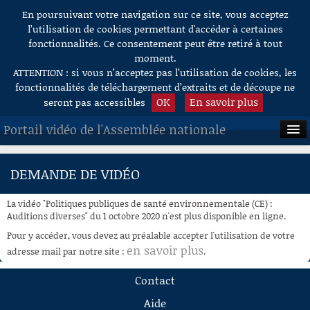
En poursuivant votre navigation sur ce site, vous acceptez
Aller au contenu
l’utilisation de cookies permettant d'accéder à certaines
fonctionnalités. Ce consentement peut être retiré à tout
moment.
ATTENTION : si vous n’acceptez pas l’utilisation de cookies, les
fonctionnalités de téléchargement d’extraits et de découpe ne
OK
En savoir plus
seront pas accessibles
Portail vidéo de l'Assemblée nationale
ACCUEIL
DEMANDE DE VIDÉO
EN DIRECT
La vidéo "Politiques publiques de santé environnementale (CE) :
À LA DEMANDE
Auditions diverses" du 1 octobre 2020 n'est plus disponible en ligne.
Pour y accéder, vous devez au préalable accepter l'utilisation de votre
RECHERCHE
en savoir plus
adresse mail par notre site :
.
AIDE À LA DÉCOUPE
Contact
DE VIDÉOS
Aide