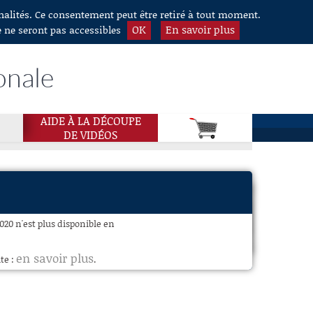
nnalités. Ce consentement peut être retiré à tout moment.
OK
En savoir plus
e ne seront pas accessibles
onale
AIDE À LA DÉCOUPE
DE VIDÉOS
020 n'est plus disponible en
en savoir plus
te :
.