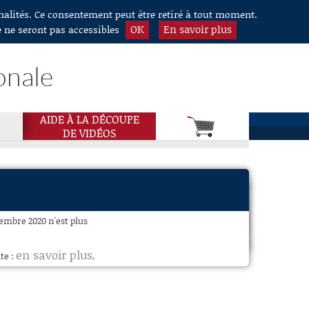
nnalités. Ce consentement peut être retiré à tout moment.
OK
En savoir plus
e ne seront pas accessibles
onale
AIDE À LA DÉCOUPE
DE VIDÉOS
embre 2020 n'est plus
en savoir plus
te :
.