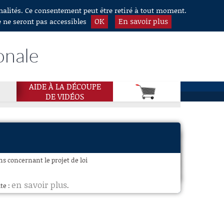
nnalités. Ce consentement peut être retiré à tout moment.
OK
En savoir plus
e ne seront pas accessibles
onale
AIDE À LA DÉCOUPE
DE VIDÉOS
s concernant le projet de loi
en savoir plus
te :
.