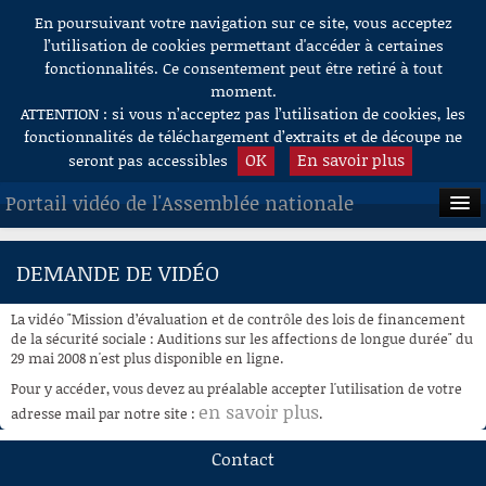
En poursuivant votre navigation sur ce site, vous acceptez
Aller au contenu
l’utilisation de cookies permettant d'accéder à certaines
fonctionnalités. Ce consentement peut être retiré à tout
moment.
ATTENTION : si vous n’acceptez pas l’utilisation de cookies, les
fonctionnalités de téléchargement d’extraits et de découpe ne
OK
En savoir plus
seront pas accessibles
Portail vidéo de l'Assemblée nationale
ACCUEIL
DEMANDE DE VIDÉO
EN DIRECT
La vidéo "Mission d’évaluation et de contrôle des lois de financement
À LA DEMANDE
de la sécurité sociale : Auditions sur les affections de longue durée" du
29 mai 2008 n'est plus disponible en ligne.
RECHERCHE
Pour y accéder, vous devez au préalable accepter l'utilisation de votre
en savoir plus
adresse mail par notre site :
.
AIDE À LA DÉCOUPE
DE VIDÉOS
Contact