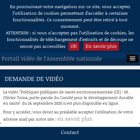
En poursuivant votre navigation sur ce site, vous acceptez
Aller au contenu
l’utilisation de cookies permettant d'accéder à certaines
fonctionnalités. Ce consentement peut être retiré à tout
moment.
ATTENTION : si vous n’acceptez pas l’utilisation de cookies, les
fonctionnalités de téléchargement d’extraits et de découpe ne
OK
En savoir plus
seront pas accessibles
Portail vidéo de l'Assemblée nationale
ACCUEIL
DEMANDE DE VIDÉO
EN DIRECT
La vidéo "Politiques publiques de santé environnementale (CE) : M.
À LA DEMANDE
Olivier Toma, porte-parole du Comité pour le développement durable
en santé" du 24 septembre 2020 n'est plus disponible en ligne.
RECHERCHE
Pour y accéder, vous devez au préalable accepter l'utilisation de votre
en savoir plus
adresse mail par notre site :
.
AIDE À LA DÉCOUPE
DE VIDÉOS
Contact