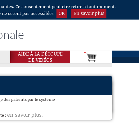
nnalités. Ce consentement peut être retiré à tout moment.
OK
En savoir plus
e ne seront pas accessibles
onale
AIDE À LA DÉCOUPE
DE VIDÉOS
ge des patients par le système
en savoir plus
te :
.