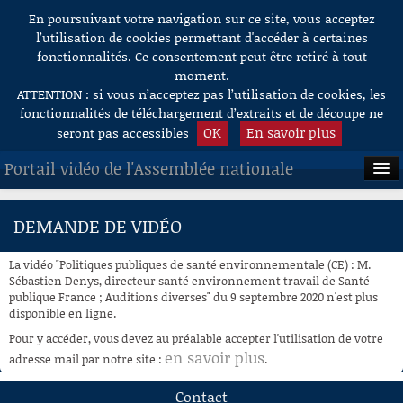
En poursuivant votre navigation sur ce site, vous acceptez
Aller au contenu
l’utilisation de cookies permettant d'accéder à certaines
fonctionnalités. Ce consentement peut être retiré à tout
moment.
ATTENTION : si vous n’acceptez pas l’utilisation de cookies, les
fonctionnalités de téléchargement d’extraits et de découpe ne
OK
En savoir plus
seront pas accessibles
Portail vidéo de l'Assemblée nationale
ACCUEIL
DEMANDE DE VIDÉO
EN DIRECT
La vidéo "Politiques publiques de santé environnementale (CE) : M.
À LA DEMANDE
Sébastien Denys, directeur santé environnement travail de Santé
publique France ; Auditions diverses" du 9 septembre 2020 n'est plus
disponible en ligne.
RECHERCHE
Pour y accéder, vous devez au préalable accepter l'utilisation de votre
AIDE À LA DÉCOUPE
en savoir plus
adresse mail par notre site :
.
DE VIDÉOS
Contact