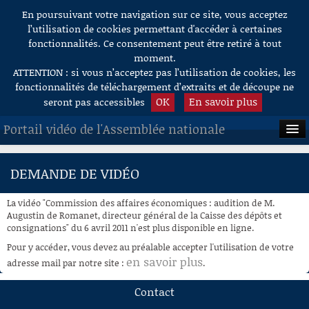
En poursuivant votre navigation sur ce site, vous acceptez
Aller au contenu
l’utilisation de cookies permettant d'accéder à certaines
fonctionnalités. Ce consentement peut être retiré à tout
moment.
ATTENTION : si vous n’acceptez pas l’utilisation de cookies, les
fonctionnalités de téléchargement d’extraits et de découpe ne
OK
En savoir plus
seront pas accessibles
Portail vidéo de l'Assemblée nationale
ACCUEIL
DEMANDE DE VIDÉO
EN DIRECT
La vidéo "Commission des affaires économiques : audition de M.
À LA DEMANDE
Augustin de Romanet, directeur général de la Caisse des dépôts et
consignations" du 6 avril 2011 n'est plus disponible en ligne.
RECHERCHE
Pour y accéder, vous devez au préalable accepter l'utilisation de votre
en savoir plus
adresse mail par notre site :
.
AIDE À LA DÉCOUPE
DE VIDÉOS
Contact