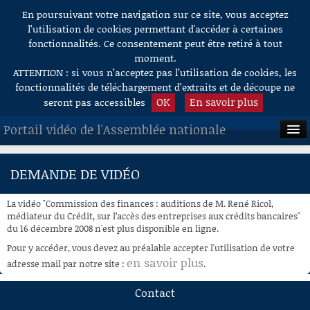
En poursuivant votre navigation sur ce site, vous acceptez
Aller au contenu
l’utilisation de cookies permettant d'accéder à certaines
fonctionnalités. Ce consentement peut être retiré à tout
moment.
ATTENTION : si vous n’acceptez pas l’utilisation de cookies, les
fonctionnalités de téléchargement d’extraits et de découpe ne
OK
En savoir plus
seront pas accessibles
Portail vidéo de l'Assemblée nationale
ACCUEIL
DEMANDE DE VIDÉO
EN DIRECT
La vidéo "Commission des finances : auditions de M. René Ricol,
À LA DEMANDE
médiateur du Crédit, sur l’accès des entreprises aux crédits bancaires"
du 16 décembre 2008 n'est plus disponible en ligne.
RECHERCHE
Pour y accéder, vous devez au préalable accepter l'utilisation de votre
en savoir plus
adresse mail par notre site :
.
AIDE À LA DÉCOUPE
DE VIDÉOS
Contact