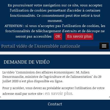
En poursuivant votre navigation sur ce site, vous acceptez
Aller au contenu
l’utilisation de cookies permettant d'accéder à certaines
fonctionnalités. Ce consentement peut être retiré à tout
moment.
ATTENTION : si vous n’acceptez pas l’utilisation de cookies, les
fonctionnalités de téléchargement d’extraits et de découpe ne
OK
En savoir plus
seront pas accessibles
Portail vidéo de l'Assemblée nationale
ACCUEIL
DEMANDE DE VIDÉO
EN DIRECT
La vidéo "Commission des affaires économiques : M. Julien
À LA DEMANDE
Denormandie, ministre de l’agriculture et de l’alimentation" du 29
juillet 2020 n'est plus disponible en ligne.
RECHERCHE
Pour y accéder, vous devez au préalable accepter l'utilisation de votre
en savoir plus
adresse mail par notre site :
.
AIDE À LA DÉCOUPE
DE VIDÉOS
Contact