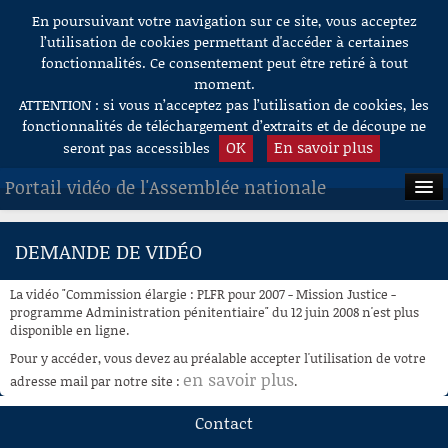
En poursuivant votre navigation sur ce site, vous acceptez
Aller au contenu
l’utilisation de cookies permettant d'accéder à certaines
fonctionnalités. Ce consentement peut être retiré à tout
moment.
ATTENTION : si vous n’acceptez pas l’utilisation de cookies, les
fonctionnalités de téléchargement d’extraits et de découpe ne
OK
En savoir plus
seront pas accessibles
Portail vidéo de l'Assemblée nationale
ACCUEIL
DEMANDE DE VIDÉO
EN DIRECT
La vidéo "Commission élargie : PLFR pour 2007 - Mission Justice -
À LA DEMANDE
programme Administration pénitentiaire" du 12 juin 2008 n'est plus
disponible en ligne.
RECHERCHE
Pour y accéder, vous devez au préalable accepter l'utilisation de votre
en savoir plus
adresse mail par notre site :
.
AIDE À LA DÉCOUPE
DE VIDÉOS
Contact