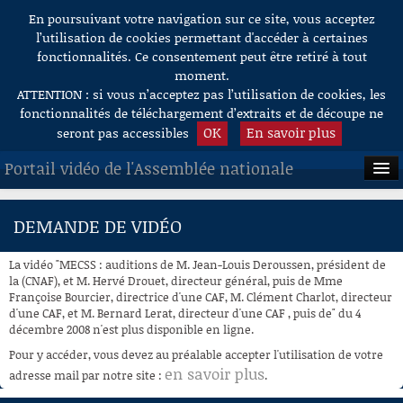
En poursuivant votre navigation sur ce site, vous acceptez
Aller au contenu
l’utilisation de cookies permettant d'accéder à certaines
fonctionnalités. Ce consentement peut être retiré à tout
moment.
ATTENTION : si vous n’acceptez pas l’utilisation de cookies, les
fonctionnalités de téléchargement d’extraits et de découpe ne
OK
En savoir plus
seront pas accessibles
Portail vidéo de l'Assemblée nationale
ACCUEIL
DEMANDE DE VIDÉO
EN DIRECT
La vidéo "MECSS : auditions de M. Jean-Louis Deroussen, président de
À LA DEMANDE
la (CNAF), et M. Hervé Drouet, directeur général, puis de Mme
Françoise Bourcier, directrice d'une CAF, M. Clément Charlot, directeur
d'une CAF, et M. Bernard Lerat, directeur d'une CAF , puis de" du 4
RECHERCHE
décembre 2008 n'est plus disponible en ligne.
AIDE À LA DÉCOUPE
Pour y accéder, vous devez au préalable accepter l'utilisation de votre
DE VIDÉOS
en savoir plus
adresse mail par notre site :
.