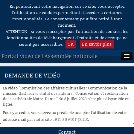
En poursuivant votre navigation sur ce site, vous acceptez
Aller au contenu
l’utilisation de cookies permettant d'accéder à certaines
fonctionnalités. Ce consentement peut être retiré à tout
moment.
ATTENTION : si vous n’acceptez pas l’utilisation de cookies, les
fonctionnalités de téléchargement d’extraits et de découpe ne
OK
En savoir plus
seront pas accessibles
Portail vidéo de l'Assemblée nationale
ACCUEIL
DEMANDE DE VIDÉO
EN DIRECT
La vidéo "Commission des affaires culturelles : Communication de la
À LA DEMANDE
mission flash sur le statut des auteurs ; Conservation et restauration
de la cathédrale Notre-Dame " du 8 juillet 2020 n'est plus disponible en
ligne.
RECHERCHE
Pour y accéder, vous devez au préalable accepter l'utilisation de votre
AIDE À LA DÉCOUPE
en savoir plus
adresse mail par notre site :
.
DE VIDÉOS
Contact