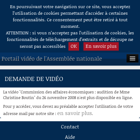
En poursuivant votre navigation sur ce site, vous acceptez
Aller au contenu
l’utilisation de cookies permettant d'accéder à certaines
fonctionnalités. Ce consentement peut être retiré à tout
moment.
ATTENTION : si vous n’acceptez pas l’utilisation de cookies, les
fonctionnalités de téléchargement d’extraits et de découpe ne
OK
En savoir plus
seront pas accessibles
Portail vidéo de l'Assemblée nationale
ACCUEIL
DEMANDE DE VIDÉO
EN DIRECT
La vidéo "Commission des affaires économiques : audition de Mme
À LA DEMANDE
Christine Boutin" du 26 novembre 2008 n'est plus disponible en ligne.
Pour y accéder, vous devez au préalable accepter l'utilisation de votre
RECHERCHE
en savoir plus
adresse mail par notre site :
.
AIDE À LA DÉCOUPE
Contact
DE VIDÉOS
Aide