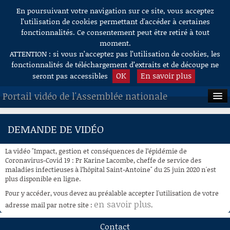
En poursuivant votre navigation sur ce site, vous acceptez
Aller au contenu
l’utilisation de cookies permettant d'accéder à certaines
fonctionnalités. Ce consentement peut être retiré à tout
moment.
ATTENTION : si vous n’acceptez pas l’utilisation de cookies, les
fonctionnalités de téléchargement d’extraits et de découpe ne
OK
En savoir plus
seront pas accessibles
Portail vidéo de l'Assemblée nationale
ACCUEIL
DEMANDE DE VIDÉO
EN DIRECT
La vidéo "Impact, gestion et conséquences de l’épidémie de
À LA DEMANDE
Coronavirus-Covid 19 : Pr Karine Lacombe, cheffe de service des
maladies infectieuses à l’hôpital Saint-Antoine" du 25 juin 2020 n'est
plus disponible en ligne.
RECHERCHE
Pour y accéder, vous devez au préalable accepter l'utilisation de votre
AIDE À LA DÉCOUPE
en savoir plus
adresse mail par notre site :
.
DE VIDÉOS
Contact