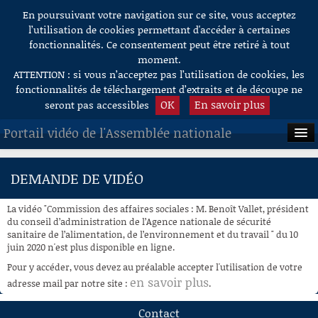
En poursuivant votre navigation sur ce site, vous acceptez
Aller au contenu
l’utilisation de cookies permettant d'accéder à certaines
fonctionnalités. Ce consentement peut être retiré à tout
moment.
ATTENTION : si vous n’acceptez pas l’utilisation de cookies, les
fonctionnalités de téléchargement d’extraits et de découpe ne
OK
En savoir plus
seront pas accessibles
Portail vidéo de l'Assemblée nationale
ACCUEIL
DEMANDE DE VIDÉO
EN DIRECT
La vidéo "Commission des affaires sociales : M. Benoît Vallet, président
À LA DEMANDE
du conseil d’administration de l’Agence nationale de sécurité
sanitaire de l’alimentation, de l’environnement et du travail " du 10
juin 2020 n'est plus disponible en ligne.
RECHERCHE
Pour y accéder, vous devez au préalable accepter l'utilisation de votre
AIDE À LA DÉCOUPE
en savoir plus
adresse mail par notre site :
.
DE VIDÉOS
Contact