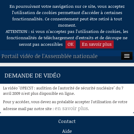
En poursuivant votre navigation sur ce site, vous acceptez
Aller au contenu
l’utilisation de cookies permettant d'accéder à certaines
fonctionnalités. Ce consentement peut être retiré à tout
moment.
ATTENTION : si vous n’acceptez pas l’utilisation de cookies, les
fonctionnalités de téléchargement d’extraits et de découpe ne
OK
En savoir plus
seront pas accessibles
Portail vidéo de l'Assemblée nationale
ACCUEIL
DEMANDE DE VIDÉO
EN DIRECT
La vidéo "OPECST : audition de l'autorité de sécurité nucléaire" du 7
À LA DEMANDE
avril 2009 n'est plus disponible en ligne.
Pour y accéder, vous devez au préalable accepter l'utilisation de votre
RECHERCHE
en savoir plus
adresse mail par notre site :
.
AIDE À LA DÉCOUPE
Contact
DE VIDÉOS
Aide