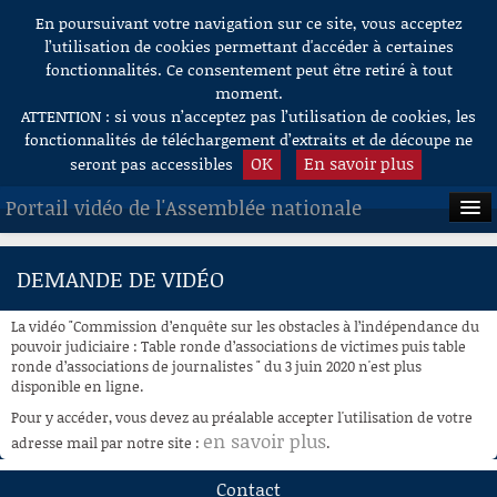
En poursuivant votre navigation sur ce site, vous acceptez
Aller au contenu
l’utilisation de cookies permettant d'accéder à certaines
fonctionnalités. Ce consentement peut être retiré à tout
moment.
ATTENTION : si vous n’acceptez pas l’utilisation de cookies, les
fonctionnalités de téléchargement d’extraits et de découpe ne
OK
En savoir plus
seront pas accessibles
Portail vidéo de l'Assemblée nationale
ACCUEIL
DEMANDE DE VIDÉO
EN DIRECT
La vidéo "Commission d’enquête sur les obstacles à l’indépendance du
À LA DEMANDE
pouvoir judiciaire : Table ronde d’associations de victimes puis table
ronde d’associations de journalistes " du 3 juin 2020 n'est plus
disponible en ligne.
RECHERCHE
Pour y accéder, vous devez au préalable accepter l'utilisation de votre
AIDE À LA DÉCOUPE
en savoir plus
adresse mail par notre site :
.
DE VIDÉOS
Contact