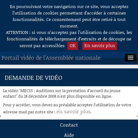
En poursuivant votre navigation sur ce site, vous acceptez
Aller au contenu
l’utilisation de cookies permettant d'accéder à certaines
fonctionnalités. Ce consentement peut être retiré à tout
moment.
ATTENTION : si vous n’acceptez pas l’utilisation de cookies, les
fonctionnalités de téléchargement d’extraits et de découpe ne
OK
En savoir plus
seront pas accessibles
Portail vidéo de l'Assemblée nationale
ACCUEIL
DEMANDE DE VIDÉO
EN DIRECT
La vidéo "MECSS : Auditions sur la prestation d’accueil du jeune
À LA DEMANDE
enfant" du 18 décembre 2008 n'est plus disponible en ligne.
Pour y accéder, vous devez au préalable accepter l'utilisation de votre
RECHERCHE
en savoir plus
adresse mail par notre site :
.
AIDE À LA DÉCOUPE
Contact
DE VIDÉOS
Aide