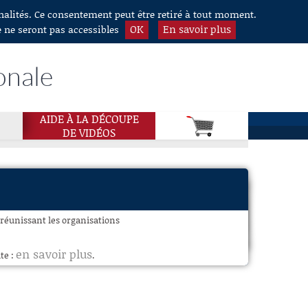
nnalités. Ce consentement peut être retiré à tout moment.
OK
En savoir plus
e ne seront pas accessibles
onale
AIDE À LA DÉCOUPE
DE VIDÉOS
 réunissant les organisations
en savoir plus
te :
.