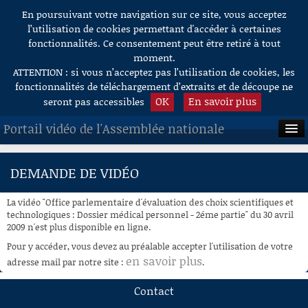
En poursuivant votre navigation sur ce site, vous acceptez
Aller au contenu
l’utilisation de cookies permettant d'accéder à certaines
fonctionnalités. Ce consentement peut être retiré à tout
moment.
ATTENTION : si vous n’acceptez pas l’utilisation de cookies, les
fonctionnalités de téléchargement d’extraits et de découpe ne
OK
En savoir plus
seront pas accessibles
Portail vidéo de l'Assemblée nationale
ACCUEIL
DEMANDE DE VIDÉO
EN DIRECT
La vidéo "Office parlementaire d'évaluation des choix scientifiques et
À LA DEMANDE
technologiques : Dossier médical personnel - 2éme partie" du 30 avril
2009 n'est plus disponible en ligne.
RECHERCHE
Pour y accéder, vous devez au préalable accepter l'utilisation de votre
en savoir plus
adresse mail par notre site :
.
AIDE À LA DÉCOUPE
DE VIDÉOS
Contact