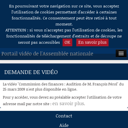
En poursuivant votre navigation sur ce site, vous acceptez
Aller au contenu
l’utilisation de cookies permettant d'accéder à certaines
fonctionnalités. Ce consentement peut être retiré à tout
moment.
ATTENTION : si vous n’acceptez pas l’utilisation de cookies, les
fonctionnalités de téléchargement d’extraits et de découpe ne
OK
En savoir plus
seront pas accessibles
Portail vidéo de l'Assemblée nationale
ACCUEIL
DEMANDE DE VIDÉO
EN DIRECT
La vidéo "Commission des finances : Audition de M. François Pérol" du
À LA DEMANDE
25 mars 2009 n'est plus disponible en ligne.
Pour y accéder, vous devez au préalable accepter l'utilisation de votre
RECHERCHE
en savoir plus
adresse mail par notre site :
.
AIDE À LA DÉCOUPE
Contact
DE VIDÉOS
Aide