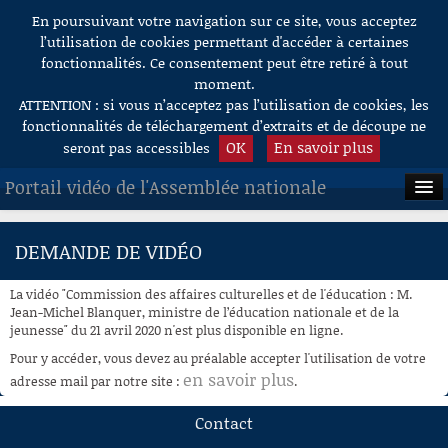
En poursuivant votre navigation sur ce site, vous acceptez
Aller au contenu
l’utilisation de cookies permettant d'accéder à certaines
fonctionnalités. Ce consentement peut être retiré à tout
moment.
ATTENTION : si vous n’acceptez pas l’utilisation de cookies, les
fonctionnalités de téléchargement d’extraits et de découpe ne
OK
En savoir plus
seront pas accessibles
Portail vidéo de l'Assemblée nationale
ACCUEIL
DEMANDE DE VIDÉO
EN DIRECT
La vidéo "Commission des affaires culturelles et de l'éducation : M.
À LA DEMANDE
Jean-Michel Blanquer, ministre de l’éducation nationale et de la
jeunesse" du 21 avril 2020 n'est plus disponible en ligne.
RECHERCHE
Pour y accéder, vous devez au préalable accepter l'utilisation de votre
en savoir plus
adresse mail par notre site :
.
AIDE À LA DÉCOUPE
DE VIDÉOS
Contact