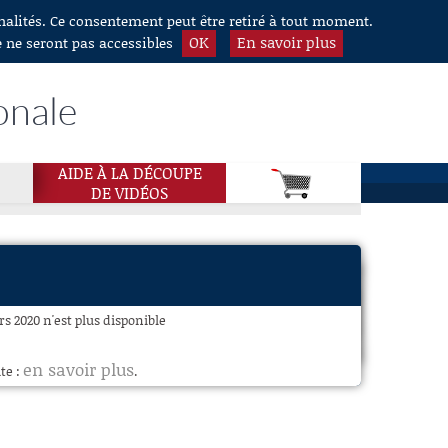
nnalités. Ce consentement peut être retiré à tout moment.
OK
En savoir plus
e ne seront pas accessibles
onale
AIDE À LA DÉCOUPE
DE VIDÉOS
rs 2020 n'est plus disponible
en savoir plus
te :
.