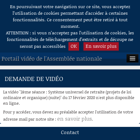
En poursuivant votre navigation sur ce site, vous acceptez
Aller au contenu
l’utilisation de cookies permettant d'accéder à certaines
fonctionnalités. Ce consentement peut être retiré à tout
moment.
ATTENTION : si vous n’acceptez pas l’utilisation de cookies, les
fonctionnalités de téléchargement d’extraits et de découpe ne
OK
En savoir plus
seront pas accessibles
Portail vidéo de l'Assemblée nationale
ACCUEIL
DEMANDE DE VIDÉO
EN DIRECT
La vidéo "2ème séance : Système universel de retraite (projets de loi
À LA DEMANDE
ordinaire et organique) (suite)" du 17 février 2020 n'est plus disponible
en ligne.
RECHERCHE
Pour y accéder, vous devez au préalable accepter l'utilisation de votre
en savoir plus
adresse mail par notre site :
.
AIDE À LA DÉCOUPE
DE VIDÉOS
Contact