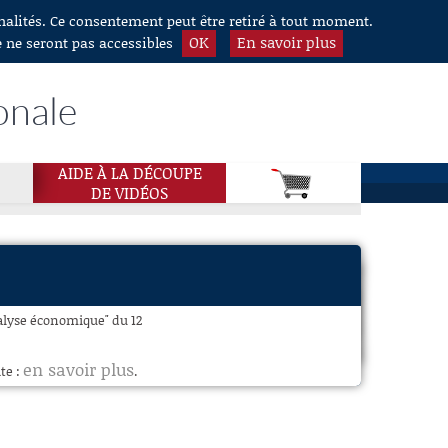
nnalités. Ce consentement peut être retiré à tout moment.
OK
En savoir plus
e ne seront pas accessibles
onale
AIDE À LA DÉCOUPE
DE VIDÉOS
nalyse économique" du 12
en savoir plus
te :
.