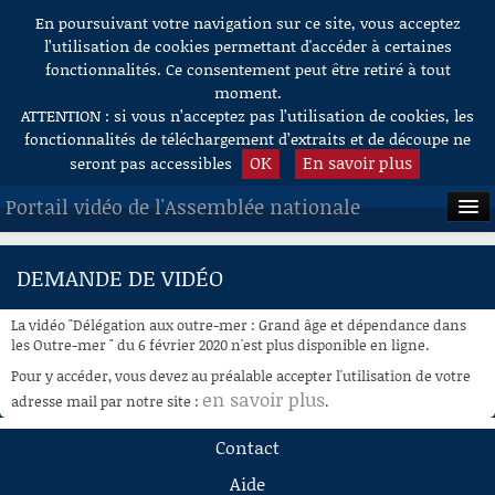
En poursuivant votre navigation sur ce site, vous acceptez
Aller au contenu
l’utilisation de cookies permettant d'accéder à certaines
fonctionnalités. Ce consentement peut être retiré à tout
moment.
ATTENTION : si vous n’acceptez pas l’utilisation de cookies, les
fonctionnalités de téléchargement d’extraits et de découpe ne
OK
En savoir plus
seront pas accessibles
Portail vidéo de l'Assemblée nationale
ACCUEIL
DEMANDE DE VIDÉO
EN DIRECT
La vidéo "Délégation aux outre-mer : Grand âge et dépendance dans
À LA DEMANDE
les Outre-mer " du 6 février 2020 n'est plus disponible en ligne.
Pour y accéder, vous devez au préalable accepter l'utilisation de votre
RECHERCHE
en savoir plus
adresse mail par notre site :
.
AIDE À LA DÉCOUPE
Contact
DE VIDÉOS
Aide