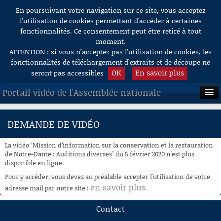
En poursuivant votre navigation sur ce site, vous acceptez
Aller au contenu
l’utilisation de cookies permettant d'accéder à certaines
fonctionnalités. Ce consentement peut être retiré à tout
moment.
ATTENTION : si vous n’acceptez pas l’utilisation de cookies, les
fonctionnalités de téléchargement d’extraits et de découpe ne
OK
En savoir plus
seront pas accessibles
Portail vidéo de l'Assemblée nationale
ACCUEIL
DEMANDE DE VIDÉO
EN DIRECT
La vidéo "Mission d’information sur la conservation et la restauration
À LA DEMANDE
de Notre-Dame : Auditions diverses" du 5 février 2020 n'est plus
disponible en ligne.
RECHERCHE
Pour y accéder, vous devez au préalable accepter l'utilisation de votre
en savoir plus
adresse mail par notre site :
.
AIDE À LA DÉCOUPE
DE VIDÉOS
Contact