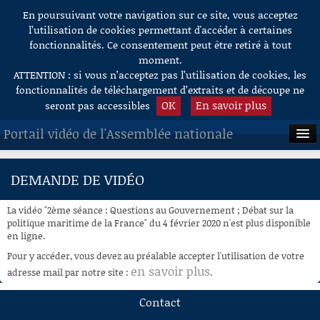
En poursuivant votre navigation sur ce site, vous acceptez
Aller au contenu
l’utilisation de cookies permettant d'accéder à certaines
fonctionnalités. Ce consentement peut être retiré à tout
moment.
ATTENTION : si vous n’acceptez pas l’utilisation de cookies, les
fonctionnalités de téléchargement d’extraits et de découpe ne
OK
En savoir plus
seront pas accessibles
Portail vidéo de l'Assemblée nationale
ACCUEIL
DEMANDE DE VIDÉO
EN DIRECT
La vidéo "2ème séance : Questions au Gouvernement ; Débat sur la
À LA DEMANDE
politique maritime de la France" du 4 février 2020 n'est plus disponible
en ligne.
RECHERCHE
Pour y accéder, vous devez au préalable accepter l'utilisation de votre
en savoir plus
adresse mail par notre site :
.
AIDE À LA DÉCOUPE
DE VIDÉOS
Contact