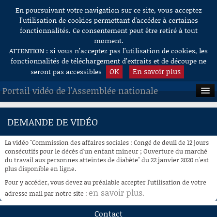
En poursuivant votre navigation sur ce site, vous acceptez
Aller au contenu
l’utilisation de cookies permettant d'accéder à certaines
fonctionnalités. Ce consentement peut être retiré à tout
moment.
ATTENTION : si vous n’acceptez pas l’utilisation de cookies, les
fonctionnalités de téléchargement d’extraits et de découpe ne
OK
En savoir plus
seront pas accessibles
Portail vidéo de l'Assemblée nationale
ACCUEIL
DEMANDE DE VIDÉO
EN DIRECT
La vidéo "Commission des affaires sociales : Congé de deuil de 12 jours
À LA DEMANDE
consécutifs pour le décès d'un enfant mineur ; Ouverture du marché
du travail aux personnes atteintes de diabète" du 22 janvier 2020 n'est
plus disponible en ligne.
RECHERCHE
Pour y accéder, vous devez au préalable accepter l'utilisation de votre
AIDE À LA DÉCOUPE
en savoir plus
adresse mail par notre site :
.
DE VIDÉOS
Contact