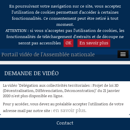
En poursuivant votre navigation sur ce site, vous acceptez
Aller au contenu
l’utilisation de cookies permettant d'accéder à certaines
fonctionnalités. Ce consentement peut être retiré à tout
moment.
ATTENTION : si vous n’acceptez pas l’utilisation de cookies, les
fonctionnalités de téléchargement d’extraits et de découpe ne
OK
En savoir plus
seront pas accessibles
Portail vidéo de l'Assemblée nationale
ACCUEIL
DEMANDE DE VIDÉO
EN DIRECT
La vidéo "Délégation aux collectivités territoriales : Projet de loi 3D
À LA DEMANDE
(Décentralisation, Différenciation, Déconcentration)" du 21 janvier
2020 n'est plus disponible en ligne.
RECHERCHE
Pour y accéder, vous devez au préalable accepter l'utilisation de votre
en savoir plus
adresse mail par notre site :
.
AIDE À LA DÉCOUPE
DE VIDÉOS
Contact