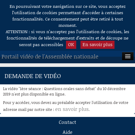
En poursuivant votre navigation sur ce site, vous acceptez
Aller au contenu
l’utilisation de cookies permettant d'accéder à certaines
fonctionnalités. Ce consentement peut être retiré à tout
moment.
ATTENTION : si vous n’acceptez pas l’utilisation de cookies, les
fonctionnalités de téléchargement d’extraits et de découpe ne
OK
En savoir plus
seront pas accessibles
Portail vidéo de l'Assemblée nationale
ACCUEIL
DEMANDE DE VIDÉO
EN DIRECT
La vidéo "1ère séance : Questions orales sans débat" du 10 décembre
À LA DEMANDE
2019 n'est plus disponible en ligne.
Pour y accéder, vous devez au préalable accepter l'utilisation de votre
RECHERCHE
en savoir plus
adresse mail par notre site :
.
AIDE À LA DÉCOUPE
Contact
DE VIDÉOS
Aide