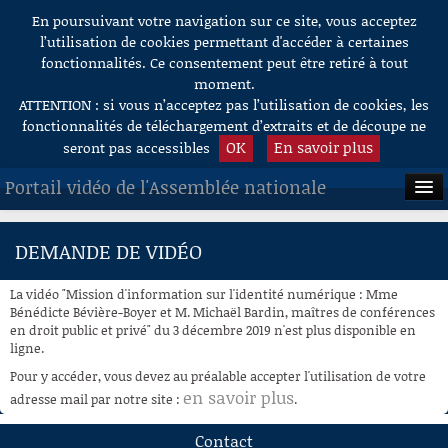
En poursuivant votre navigation sur ce site, vous acceptez
Aller au contenu
l’utilisation de cookies permettant d'accéder à certaines
fonctionnalités. Ce consentement peut être retiré à tout
moment.
ATTENTION : si vous n’acceptez pas l’utilisation de cookies, les
fonctionnalités de téléchargement d’extraits et de découpe ne
OK
En savoir plus
seront pas accessibles
Portail vidéo de l'Assemblée nationale
ACCUEIL
DEMANDE DE VIDÉO
EN DIRECT
La vidéo "Mission d'information sur l'identité numérique : Mme
À LA DEMANDE
Bénédicte Bévière-Boyer et M. Michaël Bardin, maîtres de conférences
en droit public et privé" du 3 décembre 2019 n'est plus disponible en
ligne.
RECHERCHE
Pour y accéder, vous devez au préalable accepter l'utilisation de votre
AIDE À LA DÉCOUPE
en savoir plus
adresse mail par notre site :
.
DE VIDÉOS
Contact