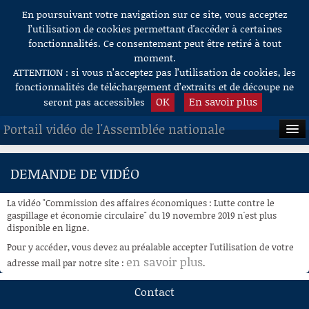
En poursuivant votre navigation sur ce site, vous acceptez
Aller au contenu
l’utilisation de cookies permettant d'accéder à certaines
fonctionnalités. Ce consentement peut être retiré à tout
moment.
ATTENTION : si vous n’acceptez pas l’utilisation de cookies, les
fonctionnalités de téléchargement d’extraits et de découpe ne
OK
En savoir plus
seront pas accessibles
Portail vidéo de l'Assemblée nationale
ACCUEIL
DEMANDE DE VIDÉO
EN DIRECT
La vidéo "Commission des affaires économiques : Lutte contre le
À LA DEMANDE
gaspillage et économie circulaire" du 19 novembre 2019 n'est plus
disponible en ligne.
RECHERCHE
Pour y accéder, vous devez au préalable accepter l'utilisation de votre
en savoir plus
adresse mail par notre site :
.
AIDE À LA DÉCOUPE
DE VIDÉOS
Contact