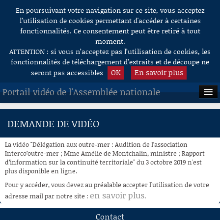
En poursuivant votre navigation sur ce site, vous acceptez
Aller au contenu
l’utilisation de cookies permettant d'accéder à certaines
fonctionnalités. Ce consentement peut être retiré à tout
moment.
ATTENTION : si vous n’acceptez pas l’utilisation de cookies, les
fonctionnalités de téléchargement d’extraits et de découpe ne
OK
En savoir plus
seront pas accessibles
Portail vidéo de l'Assemblée nationale
ACCUEIL
DEMANDE DE VIDÉO
EN DIRECT
La vidéo "Délégation aux outre-mer : Audition de l’association
À LA DEMANDE
Interco’outre-mer ; Mme Amélie de Montchalin, ministre ; Rapport
d’information sur la continuité territoriale" du 3 octobre 2019 n'est
plus disponible en ligne.
RECHERCHE
Pour y accéder, vous devez au préalable accepter l'utilisation de votre
AIDE À LA DÉCOUPE
en savoir plus
adresse mail par notre site :
.
DE VIDÉOS
Contact