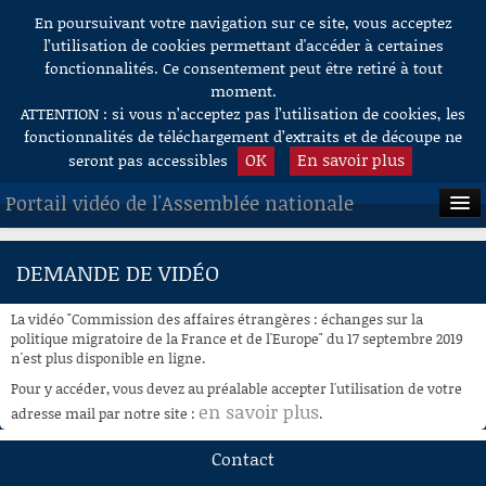
En poursuivant votre navigation sur ce site, vous acceptez
Aller au contenu
l’utilisation de cookies permettant d'accéder à certaines
fonctionnalités. Ce consentement peut être retiré à tout
moment.
ATTENTION : si vous n’acceptez pas l’utilisation de cookies, les
fonctionnalités de téléchargement d’extraits et de découpe ne
OK
En savoir plus
seront pas accessibles
Portail vidéo de l'Assemblée nationale
ACCUEIL
DEMANDE DE VIDÉO
EN DIRECT
La vidéo "Commission des affaires étrangères : échanges sur la
À LA DEMANDE
politique migratoire de la France et de l'Europe" du 17 septembre 2019
n'est plus disponible en ligne.
RECHERCHE
Pour y accéder, vous devez au préalable accepter l'utilisation de votre
en savoir plus
adresse mail par notre site :
.
AIDE À LA DÉCOUPE
DE VIDÉOS
Contact