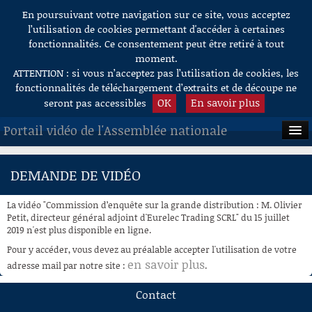
En poursuivant votre navigation sur ce site, vous acceptez
Aller au contenu
l’utilisation de cookies permettant d'accéder à certaines
fonctionnalités. Ce consentement peut être retiré à tout
moment.
ATTENTION : si vous n’acceptez pas l’utilisation de cookies, les
fonctionnalités de téléchargement d’extraits et de découpe ne
OK
En savoir plus
seront pas accessibles
Portail vidéo de l'Assemblée nationale
ACCUEIL
DEMANDE DE VIDÉO
EN DIRECT
La vidéo "Commission d’enquête sur la grande distribution : M. Olivier
À LA DEMANDE
Petit, directeur général adjoint d'Eurelec Trading SCRL" du 15 juillet
2019 n'est plus disponible en ligne.
RECHERCHE
Pour y accéder, vous devez au préalable accepter l'utilisation de votre
en savoir plus
adresse mail par notre site :
.
AIDE À LA DÉCOUPE
DE VIDÉOS
Contact