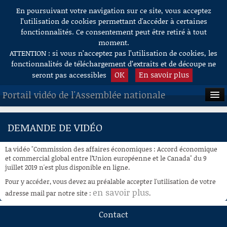
En poursuivant votre navigation sur ce site, vous acceptez
Aller au contenu
l’utilisation de cookies permettant d'accéder à certaines
fonctionnalités. Ce consentement peut être retiré à tout
moment.
ATTENTION : si vous n’acceptez pas l’utilisation de cookies, les
fonctionnalités de téléchargement d’extraits et de découpe ne
OK
En savoir plus
seront pas accessibles
Portail vidéo de l'Assemblée nationale
ACCUEIL
DEMANDE DE VIDÉO
EN DIRECT
La vidéo "Commission des affaires économiques : Accord économique
À LA DEMANDE
et commercial global entre l’Union européenne et le Canada" du 9
juillet 2019 n'est plus disponible en ligne.
RECHERCHE
Pour y accéder, vous devez au préalable accepter l'utilisation de votre
en savoir plus
adresse mail par notre site :
.
AIDE À LA DÉCOUPE
DE VIDÉOS
Contact